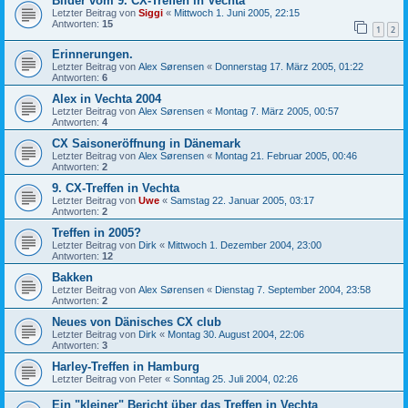
Bilder vom 9. CX-Treffen in Vechta
Letzter Beitrag von
Siggi
«
Mittwoch 1. Juni 2005, 22:15
Antworten:
15
1
2
Erinnerungen.
Letzter Beitrag von
Alex Sørensen
«
Donnerstag 17. März 2005, 01:22
Antworten:
6
Alex in Vechta 2004
Letzter Beitrag von
Alex Sørensen
«
Montag 7. März 2005, 00:57
Antworten:
4
CX Saisoneröffnung in Dänemark
Letzter Beitrag von
Alex Sørensen
«
Montag 21. Februar 2005, 00:46
Antworten:
2
9. CX-Treffen in Vechta
Letzter Beitrag von
Uwe
«
Samstag 22. Januar 2005, 03:17
Antworten:
2
Treffen in 2005?
Letzter Beitrag von
Dirk
«
Mittwoch 1. Dezember 2004, 23:00
Antworten:
12
Bakken
Letzter Beitrag von
Alex Sørensen
«
Dienstag 7. September 2004, 23:58
Antworten:
2
Neues von Dänisches CX club
Letzter Beitrag von
Dirk
«
Montag 30. August 2004, 22:06
Antworten:
3
Harley-Treffen in Hamburg
Letzter Beitrag von
Peter
«
Sonntag 25. Juli 2004, 02:26
Ein "kleiner" Bericht über das Treffen in Vechta