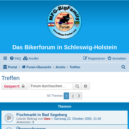
Das Bikerforum in Schleswig-Holstein
FAQ
Knuffel
Registrieren
Anmelden
S
Portal
Foren-Übersicht
Archiv
Treffen
u
Treffen
c
Suche
Erweiterte Suche
Gesperrt
h
e
1
2
Nächste
56 Themen
Themen
Fischmarkt in Bad Segeberg
Letzter Beitrag von
Uwe
«
Samstag 22. Oktober 2005, 21:40
Antworten:
3
Überraschungen