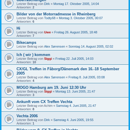
Letzter Beitrag von
Dirk
«
Montag 17. Oktober 2005, 14:04
Antworten:
2
Bilder von der Motorradmesse in Rheinberg
Letzter Beitrag von
Todty68
«
Montag 3. Oktober 2005, 00:07
Antworten:
6
Hi
Letzter Beitrag von
Uwe
«
Freitag 26. August 2005, 18:48
Antworten:
7
Bikecamps
Letzter Beitrag von
Alex Sørensen
«
Sonntag 14. August 2005, 02:02
Ich ( wir ) kommen
Letzter Beitrag von
Siggi
«
Freitag 22. Juli 2005, 14:03
Antworten:
10
CX/GL Treffen in Fåborg/Dänemark den 16.-18 September
2005
Letzter Beitrag von
Alex Sørensen
«
Freitag 8. Juli 2005, 03:08
Antworten:
4
MOGO Hamburg am 19. Juni 12:30 Uhr
Letzter Beitrag von
Siggi
«
Montag 13. Juni 2005, 21:47
Antworten:
3
Ankunft vom CX Treffen Vechta
Letzter Beitrag von
Achim
«
Samstag 4. Juni 2005, 21:47
Antworten:
8
Vechta 2006
Letzter Beitrag von
Dirk
«
Samstag 4. Juni 2005, 19:55
Antworten:
1