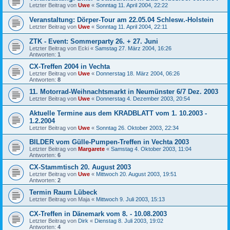
Letzter Beitrag von
Uwe
«
Sonntag 11. April 2004, 22:22
Veranstaltung: Dörper-Tour am 22.05.04 Schlesw.-Holstein
Letzter Beitrag von
Uwe
«
Sonntag 11. April 2004, 22:11
ZTK - Event: Sommerparty 26. + 27. Juni
Letzter Beitrag von
Ecki
«
Samstag 27. März 2004, 16:26
Antworten:
1
CX-Treffen 2004 in Vechta
Letzter Beitrag von
Uwe
«
Donnerstag 18. März 2004, 06:26
Antworten:
8
11. Motorrad-Weihnachtsmarkt in Neumünster 6/7 Dez. 2003
Letzter Beitrag von
Uwe
«
Donnerstag 4. Dezember 2003, 20:54
Aktuelle Termine aus dem KRADBLATT vom 1. 10.2003 -
1.2.2004
Letzter Beitrag von
Uwe
«
Sonntag 26. Oktober 2003, 22:34
BILDER vom Gülle-Pumpen-Treffen in Vechta 2003
Letzter Beitrag von
Margarete
«
Samstag 4. Oktober 2003, 11:04
Antworten:
6
CX-Stammtisch 20. August 2003
Letzter Beitrag von
Uwe
«
Mittwoch 20. August 2003, 19:51
Antworten:
2
Termin Raum Lübeck
Letzter Beitrag von
Maja
«
Mittwoch 9. Juli 2003, 15:13
CX-Treffen in Dänemark vom 8. - 10.08.2003
Letzter Beitrag von
Dirk
«
Dienstag 8. Juli 2003, 19:02
Antworten:
4