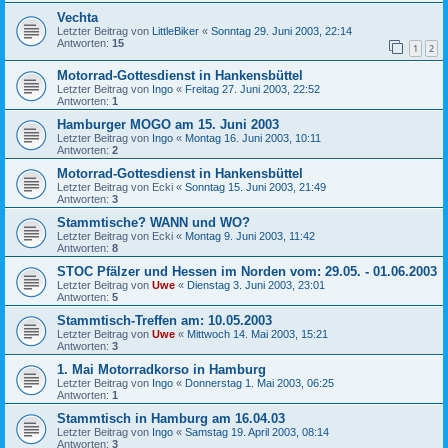
Vechta
Letzter Beitrag von
LittleBiker
«
Sonntag 29. Juni 2003, 22:14
Antworten:
15
1
2
Motorrad-Gottesdienst in Hankensbüttel
Letzter Beitrag von
Ingo
«
Freitag 27. Juni 2003, 22:52
Antworten:
1
Hamburger MOGO am 15. Juni 2003
Letzter Beitrag von
Ingo
«
Montag 16. Juni 2003, 10:11
Antworten:
2
Motorrad-Gottesdienst in Hankensbüttel
Letzter Beitrag von
Ecki
«
Sonntag 15. Juni 2003, 21:49
Antworten:
3
Stammtische? WANN und WO?
Letzter Beitrag von
Ecki
«
Montag 9. Juni 2003, 11:42
Antworten:
8
STOC Pfälzer und Hessen im Norden vom: 29.05. - 01.06.2003
Letzter Beitrag von
Uwe
«
Dienstag 3. Juni 2003, 23:01
Antworten:
5
Stammtisch-Treffen am: 10.05.2003
Letzter Beitrag von
Uwe
«
Mittwoch 14. Mai 2003, 15:21
Antworten:
3
1. Mai Motorradkorso in Hamburg
Letzter Beitrag von
Ingo
«
Donnerstag 1. Mai 2003, 06:25
Antworten:
1
Stammtisch in Hamburg am 16.04.03
Letzter Beitrag von
Ingo
«
Samstag 19. April 2003, 08:14
Antworten:
3