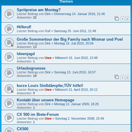
Themen
Spritpreise am Montag?
Letzter Beitrag von
Dirk
«
Donnerstag 14. Januar 2016, 21:46
Antworten:
22
1
2
Hilferuf!
Letzter Beitrag von
Ralf
«
Samstag 25. Juni 2011, 21:48
Große Sommertour der Big Family nach Wismar und Poel
Letzter Beitrag von
Dirk
«
Montag 19. Juli 2010, 20:04
Antworten:
13
Ideenjagd
Letzter Beitrag von
Uwe
«
Mittwoch 16. Juni 2010, 13:48
Antworten:
1
Urlaubsgruesse
Letzter Beitrag von
Dirk
«
Sonntag 13. Juni 2010, 16:57
Antworten:
18
1
2
kurze Louis Stoßdämpfer,TÜV hilfe!!
Letzter Beitrag von
Uwe
«
Mittwoch 21. April 2010, 20:12
Antworten:
9
Kontakt über unsere Homepage
Letzter Beitrag von
Dirk
«
Montag 12. Januar 2009, 18:25
Antworten:
1
CX 500 im Biete-Forum
Letzter Beitrag von
Uwe
«
Sonntag 2. November 2008, 15:49
Antworten:
1
CX500