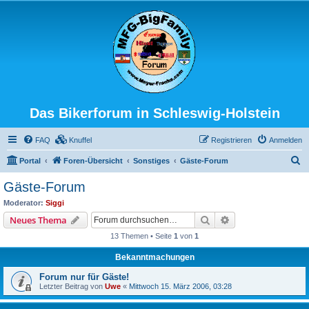
Das Bikerforum in Schleswig-Holstein
FAQ
Knuffel
Registrieren
Anmelden
S
Portal
Foren-Übersicht
Sonstiges
Gäste-Forum
u
Gäste-Forum
c
Moderator:
Siggi
h
Suche
Erweiterte Suche
Neues Thema
e
13 Themen • Seite
1
von
1
Bekanntmachungen
Forum nur für Gäste!
Letzter Beitrag von
Uwe
«
Mittwoch 15. März 2006, 03:28