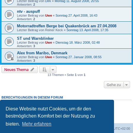
Letzter Beitrag von
Dirk
«
Montag 11. August 2008, 20:55
Antworten:
2
ntv - auspuff
Letzter Beitrag von
Uwe
«
Sonntag 27. April 2008, 16:43
Antworten:
2
Motorradtreffen Berge bei Quakenbrück am 27.04.2008
Letzter Beitrag von
Reiner Keck
«
Sonntag 13. April 2008, 17:35
ST und Warnblinker
Letzter Beitrag von
Uwe
«
Dienstag 18. März 2008, 02:48
Antworten:
3
Alex from Maribo, Denmark
Letzter Beitrag von
Uwe
«
Sonntag 27. Januar 2008, 08:55
Antworten:
3
Neues Thema
13 Themen • Seite
1
von
1
Gehe zu
BERECHTIGUNGEN IN DIESEM FORUM
Du darfst
keine
neuen Themen in diesem Forum erstellen.
Du darfst
keine
Antworten zu Themen in diesem Forum erstellen.
Diese Website nutzt Cookies, um dir den
Du darfst deine Beiträge in diesem Forum
nicht
ändern.
bestmöglichen Komfort bei der Nutzung zu
Du darfst deine Beiträge in diesem Forum
nicht
löschen.
Du darfst
keine
Dateianhänge in diesem Forum erstellen.
bieten.
Mehr erfahren
Portal
Foren-Übersicht
Alle Zeiten sind
UTC+02:00