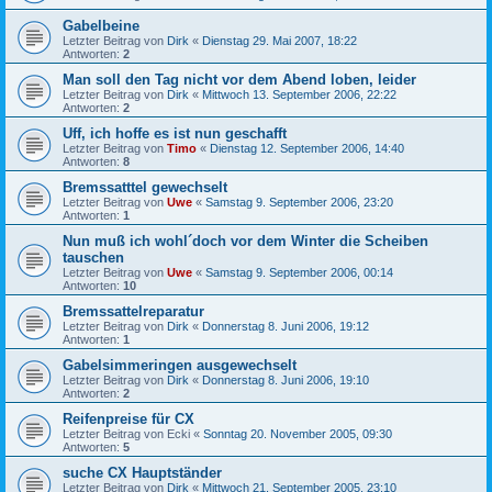
Gabelbeine
Letzter Beitrag von
Dirk
«
Dienstag 29. Mai 2007, 18:22
Antworten:
2
Man soll den Tag nicht vor dem Abend loben, leider
Letzter Beitrag von
Dirk
«
Mittwoch 13. September 2006, 22:22
Antworten:
2
Uff, ich hoffe es ist nun geschafft
Letzter Beitrag von
Timo
«
Dienstag 12. September 2006, 14:40
Antworten:
8
Bremssatttel gewechselt
Letzter Beitrag von
Uwe
«
Samstag 9. September 2006, 23:20
Antworten:
1
Nun muß ich wohl´doch vor dem Winter die Scheiben
tauschen
Letzter Beitrag von
Uwe
«
Samstag 9. September 2006, 00:14
Antworten:
10
Bremssattelreparatur
Letzter Beitrag von
Dirk
«
Donnerstag 8. Juni 2006, 19:12
Antworten:
1
Gabelsimmeringen ausgewechselt
Letzter Beitrag von
Dirk
«
Donnerstag 8. Juni 2006, 19:10
Antworten:
2
Reifenpreise für CX
Letzter Beitrag von
Ecki
«
Sonntag 20. November 2005, 09:30
Antworten:
5
suche CX Hauptständer
Letzter Beitrag von
Dirk
«
Mittwoch 21. September 2005, 23:10