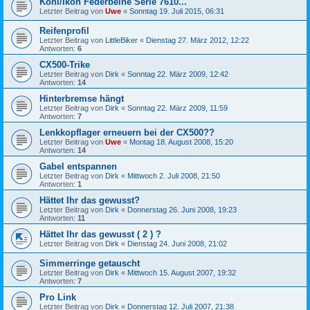
Koni/Ikon Federbeine Serie 7610...
Letzter Beitrag von
Uwe
«
Sonntag 19. Juli 2015, 06:31
Reifenprofil
Letzter Beitrag von
LittleBiker
«
Dienstag 27. März 2012, 12:22
Antworten:
6
CX500-Trike
Letzter Beitrag von
Dirk
«
Sonntag 22. März 2009, 12:42
Antworten:
14
Hinterbremse hängt
Letzter Beitrag von
Dirk
«
Sonntag 22. März 2009, 11:59
Antworten:
7
Lenkkopflager erneuern bei der CX500??
Letzter Beitrag von
Uwe
«
Montag 18. August 2008, 15:20
Antworten:
14
Gabel entspannen
Letzter Beitrag von
Dirk
«
Mittwoch 2. Juli 2008, 21:50
Antworten:
1
Hättet Ihr das gewusst?
Letzter Beitrag von
Dirk
«
Donnerstag 26. Juni 2008, 19:23
Antworten:
11
Hättet Ihr das gewusst ( 2 ) ?
Letzter Beitrag von
Dirk
«
Dienstag 24. Juni 2008, 21:02
Simmerringe getauscht
Letzter Beitrag von
Dirk
«
Mittwoch 15. August 2007, 19:32
Antworten:
7
Pro Link
Letzter Beitrag von
Dirk
«
Donnerstag 12. Juli 2007, 21:38