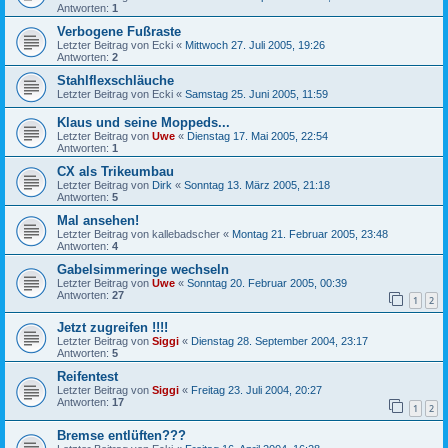
Antworten:
1
Verbogene Fußraste
Letzter Beitrag von
Ecki
«
Mittwoch 27. Juli 2005, 19:26
Antworten:
2
Stahlflexschläuche
Letzter Beitrag von
Ecki
«
Samstag 25. Juni 2005, 11:59
Klaus und seine Moppeds...
Letzter Beitrag von
Uwe
«
Dienstag 17. Mai 2005, 22:54
Antworten:
1
CX als Trikeumbau
Letzter Beitrag von
Dirk
«
Sonntag 13. März 2005, 21:18
Antworten:
5
Mal ansehen!
Letzter Beitrag von
kallebadscher
«
Montag 21. Februar 2005, 23:48
Antworten:
4
Gabelsimmeringe wechseln
Letzter Beitrag von
Uwe
«
Sonntag 20. Februar 2005, 00:39
Antworten:
27
1
2
Jetzt zugreifen !!!!
Letzter Beitrag von
Siggi
«
Dienstag 28. September 2004, 23:17
Antworten:
5
Reifentest
Letzter Beitrag von
Siggi
«
Freitag 23. Juli 2004, 20:27
Antworten:
17
1
2
Bremse entlüften???