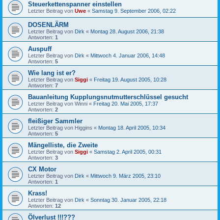
Steuerkettenspanner einstellen
Letzter Beitrag von
Uwe
«
Samstag 9. September 2006, 02:22
DOSENLÄRM
Letzter Beitrag von
Dirk
«
Montag 28. August 2006, 21:38
Antworten:
1
Auspuff
Letzter Beitrag von
Dirk
«
Mittwoch 4. Januar 2006, 14:48
Antworten:
5
Wie lang ist er?
Letzter Beitrag von
Siggi
«
Freitag 19. August 2005, 10:28
Antworten:
7
Bauanleitung Kupplungsnutmutterschlüssel gesucht
Letzter Beitrag von
Winni
«
Freitag 20. Mai 2005, 17:37
Antworten:
2
fleißiger Sammler
Letzter Beitrag von
Higgins
«
Montag 18. April 2005, 10:34
Antworten:
5
Mängelliste, die Zweite
Letzter Beitrag von
Siggi
«
Samstag 2. April 2005, 00:31
Antworten:
3
CX Motor
Letzter Beitrag von
Dirk
«
Mittwoch 9. März 2005, 23:10
Antworten:
1
Krass!
Letzter Beitrag von
Dirk
«
Sonntag 30. Januar 2005, 22:18
Antworten:
12
Ölverlust !!!???