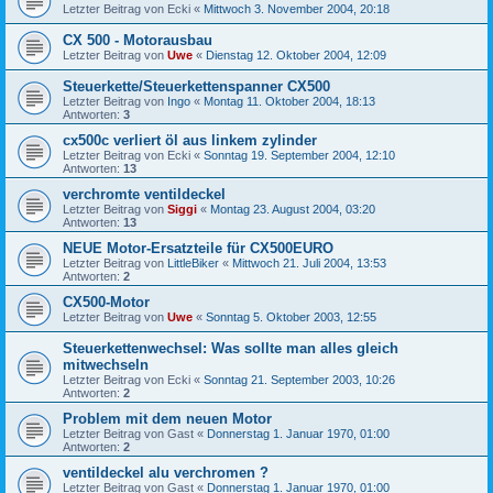
Letzter Beitrag von
Ecki
«
Mittwoch 3. November 2004, 20:18
CX 500 - Motorausbau
Letzter Beitrag von
Uwe
«
Dienstag 12. Oktober 2004, 12:09
Steuerkette/Steuerkettenspanner CX500
Letzter Beitrag von
Ingo
«
Montag 11. Oktober 2004, 18:13
Antworten:
3
cx500c verliert öl aus linkem zylinder
Letzter Beitrag von
Ecki
«
Sonntag 19. September 2004, 12:10
Antworten:
13
verchromte ventildeckel
Letzter Beitrag von
Siggi
«
Montag 23. August 2004, 03:20
Antworten:
13
NEUE Motor-Ersatzteile für CX500EURO
Letzter Beitrag von
LittleBiker
«
Mittwoch 21. Juli 2004, 13:53
Antworten:
2
CX500-Motor
Letzter Beitrag von
Uwe
«
Sonntag 5. Oktober 2003, 12:55
Steuerkettenwechsel: Was sollte man alles gleich
mitwechseln
Letzter Beitrag von
Ecki
«
Sonntag 21. September 2003, 10:26
Antworten:
2
Problem mit dem neuen Motor
Letzter Beitrag von
Gast
«
Donnerstag 1. Januar 1970, 01:00
Antworten:
2
ventildeckel alu verchromen ?
Letzter Beitrag von
Gast
«
Donnerstag 1. Januar 1970, 01:00