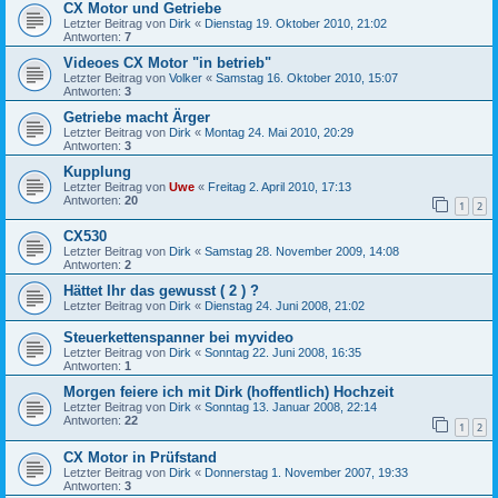
CX Motor und Getriebe
Letzter Beitrag von
Dirk
«
Dienstag 19. Oktober 2010, 21:02
Antworten:
7
Videoes CX Motor "in betrieb"
Letzter Beitrag von
Volker
«
Samstag 16. Oktober 2010, 15:07
Antworten:
3
Getriebe macht Ärger
Letzter Beitrag von
Dirk
«
Montag 24. Mai 2010, 20:29
Antworten:
3
Kupplung
Letzter Beitrag von
Uwe
«
Freitag 2. April 2010, 17:13
Antworten:
20
1
2
CX530
Letzter Beitrag von
Dirk
«
Samstag 28. November 2009, 14:08
Antworten:
2
Hättet Ihr das gewusst ( 2 ) ?
Letzter Beitrag von
Dirk
«
Dienstag 24. Juni 2008, 21:02
Steuerkettenspanner bei myvideo
Letzter Beitrag von
Dirk
«
Sonntag 22. Juni 2008, 16:35
Antworten:
1
Morgen feiere ich mit Dirk (hoffentlich) Hochzeit
Letzter Beitrag von
Dirk
«
Sonntag 13. Januar 2008, 22:14
Antworten:
22
1
2
CX Motor in Prüfstand
Letzter Beitrag von
Dirk
«
Donnerstag 1. November 2007, 19:33
Antworten:
3