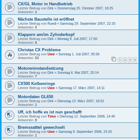
CX/GL Motor in Handbetrieb
Letzter Beitrag von
Dirk
«
Donnerstag 25. Oktober 2007, 18:25
Antworten:
2
Nächste Baustelle ist eröffnet
Letzter Beitrag von
Ruedi
«
Samstag 29. September 2007, 22:33
Antworten:
5
Klappern am/im Zylinderkopf
Letzter Beitrag von
Dirk
«
Montag 9. Juli 2007, 17:50
Antworten:
8
Christas CX Probleme
Letzter Beitrag von
Uwe
«
Sonntag 1. Juli 2007, 05:58
Antworten:
53
1
2
3
4
Motoreninstandsetzung
Letzter Beitrag von
Dirk
«
Sonntag 6. Mai 2007, 20:14
Antworten:
7
CX500 Kolbenringe
Letzter Beitrag von
Uwe
«
Samstag 17. März 2007, 14:11
Motordaten GL650
Letzter Beitrag von
Dirk
«
Dienstag 13. März 2007, 18:52
Antworten:
1
Uff, ich hoffe es ist nun geschafft
Letzter Beitrag von
Timo
«
Dienstag 12. September 2006, 14:40
Antworten:
8
Bremssatttel gewechselt
Letzter Beitrag von
Uwe
«
Samstag 9. September 2006, 23:20
Antworten:
1