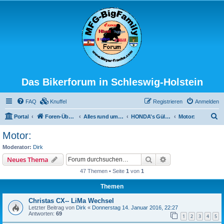
Das Bikerforum in Schleswig-Holstein
FAQ
Knuffel
Registrieren
Anmelden
S
Portal
Foren-Übersicht
Alles rund ums Bike
HONDA's Güllepumpe (CX500, was sonst?)
Motor:
u
Motor:
c
Moderator:
Dirk
h
Suche
Erweiterte Suche
Neues Thema
e
47 Themen • Seite
1
von
1
Themen
Christas CX-- LiMa Wechsel
Letzter Beitrag von
Dirk
«
Donnerstag 14. Januar 2016, 22:27
Antworten:
69
1
2
3
4
5