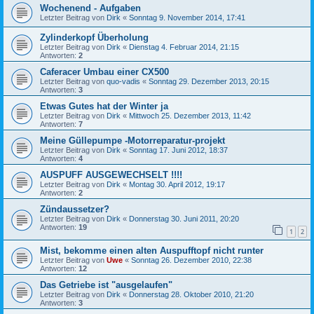
Wochenend - Aufgaben
Letzter Beitrag von
Dirk
«
Sonntag 9. November 2014, 17:41
Zylinderkopf Überholung
Letzter Beitrag von
Dirk
«
Dienstag 4. Februar 2014, 21:15
Antworten:
2
Caferacer Umbau einer CX500
Letzter Beitrag von
quo-vadis
«
Sonntag 29. Dezember 2013, 20:15
Antworten:
3
Etwas Gutes hat der Winter ja
Letzter Beitrag von
Dirk
«
Mittwoch 25. Dezember 2013, 11:42
Antworten:
7
Meine Güllepumpe -Motorreparatur-projekt
Letzter Beitrag von
Dirk
«
Sonntag 17. Juni 2012, 18:37
Antworten:
4
AUSPUFF AUSGEWECHSELT !!!!
Letzter Beitrag von
Dirk
«
Montag 30. April 2012, 19:17
Antworten:
2
Zündaussetzer?
Letzter Beitrag von
Dirk
«
Donnerstag 30. Juni 2011, 20:20
Antworten:
19
1
2
Mist, bekomme einen alten Auspufftopf nicht runter
Letzter Beitrag von
Uwe
«
Sonntag 26. Dezember 2010, 22:38
Antworten:
12
Das Getriebe ist "ausgelaufen"
Letzter Beitrag von
Dirk
«
Donnerstag 28. Oktober 2010, 21:20
Antworten:
3