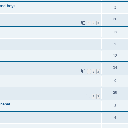
 and boys
2
36
1
2
3
13
9
12
34
1
2
3
0
29
1
2
 habe!
3
4