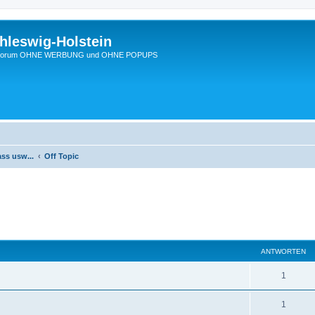
hleswig-Holstein
Ein Forum OHNE WERBUNG und OHNE POPUPS
ass usw...
Off Topic
eiterte Suche
ANTWORTEN
1
1