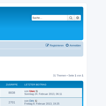
Suche
Erweiterte Suche
Registrieren
Anmelden
31 Themen • Seite
1
von
1
ZUGRIFFE
LETZTER BEITRAG
von
Uwe
8838
Sonntag 24. Februar 2013, 06:11
von
Dirk
2701
Freitag 8. Februar 2013, 19:25