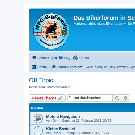
Das Bikerforum in Sc
Markenunabhängiges Bikerforum --- 
Schnellzugriff
FAQ
Knuffel
Portal
Foren-Übersicht
Aktuelles, Touren, Treffen, Sp
Off Topic
Moderator:
motorradwildcat
Suche
Erw
Neues Thema
THEMEN
Mobile Navigation
von
Dirk
»
Samstag 23. Februar 2013, 20:23
Kleine Bastellei
von
Ruedi
»
Freitag 8. Februar 2013, 18:44