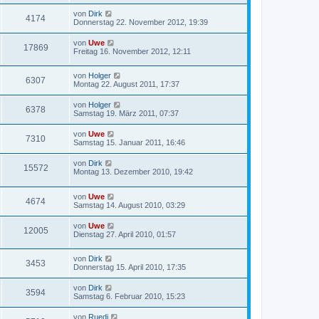
von
Dirk
4174
Donnerstag 22. November 2012, 19:39
von
Uwe
17869
Freitag 16. November 2012, 12:11
von
Holger
6307
Montag 22. August 2011, 17:37
von
Holger
6378
Samstag 19. März 2011, 07:37
von
Uwe
7310
Samstag 15. Januar 2011, 16:46
von
Dirk
15572
Montag 13. Dezember 2010, 19:42
von
Uwe
4674
Samstag 14. August 2010, 03:29
von
Uwe
12005
Dienstag 27. April 2010, 01:57
von
Dirk
3453
Donnerstag 15. April 2010, 17:35
von
Dirk
3594
Samstag 6. Februar 2010, 15:23
von
Ruedi