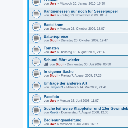
von
Uwe
»
Mittwoch 20. Januar 2010, 18:30
Kantinenessen nur noch für Sesselpupser
von
Uwe
»
Freitag 13. November 2009, 10:57
Bastelkram
von
Uwe
»
Montag 26. Oktober 2009, 18:07
Batteriepreise
von
Siggi
»
Dienstag 20. Oktober 2009, 19:47
Tomaten
von
Uwe
»
Dienstag 18. August 2009, 21:14
Schumi fährt wieder
von
Siggi
»
Donnerstag 30. Juli 2009, 00:50
In eigener Sache
von
Siggi
»
Freitag 7. August 2009, 17:25
Umfrage der anderen Art
von
uwejoe63
»
Mittwoch 14. Mai 2008, 21:41
Passfoto
von
Uwe
»
Montag 16. Juni 2008, 11:07
Suche leihweise Klappleiter und 13er Gewinde
von
Ruedi
»
Donnerstag 7. August 2008, 12:35
Bedienungsanleitung
von
Uwe
»
Mittwoch 9. Juli 2008, 16:37