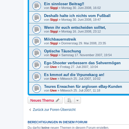
Ein sinnloser Beitrag!!
von
Siggi
»
Montag 30. Juni 2008, 16:02
Deshalb halte ich nichts vom Fußball
von
Siggi
»
Montag 30. Juni 2008, 19:47
Wenn ihr euch entscheiden solltet,
von
Siggi
»
Montag 16. Juni 2008, 23:12
Milchbauernstreik
von
Siggi
»
Donnerstag 29. Mai 2008, 23:35
Optische Täuschung
von
Siggi
»
Samstag 17. November 2007, 19:54
Ego-Shooter verbessern das Sehvermögen
von
Uwe
»
Freitag 27. Juli 2007, 10:04
Es kmmot auf die Vrpunekacg an!
von
Uwe
»
Mittwoch 25. Juli 2007, 10:02
Teures Erwachen für arglosen eBay-Kunden
von
Uwe
»
Mittwoch 25. Juli 2007, 11:18
Neues Thema
Zurück zur Foren-Übersicht
BERECHTIGUNGEN IN DIESEM FORUM
Du darfst
keine
neuen Themen in diesem Forum erstellen.