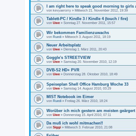
I am right here to speak good morning to girls
von
kevyaerorry
»
Mittwoch 21. November 2012, 19:39
Tablett-PC / Kindle 3 / Kindle 4 (touch / fire)
von
Uwe
»
Sonntag 27. November 2011, 15:57
Wir bekommen Familienzuwachs
von
Ruedi
»
Mittwoch 3. August 2011, 18:19
Neuer Arbeitsplatz
von
Uwe
»
Dienstag 1. März 2011, 20:43
Goggle's STREETVIEW
von
Uwe
»
Samstag 20. November 2010, 12:19
DVB-S2 HD+ PVR
von
Uwe
»
Donnerstag 28. Oktober 2010, 18:49
Speiseplan Shell Office Hamburg Woche 33
von
Uwe
»
Samstag 14. August 2010, 03:29
MIST Notebook im Eimer
von
Ruedi
»
Freitag 26. März 2010, 18:24
Worüber ich mich gestern am meisten geärgert
von
Uwe
»
Donnerstag 15. April 2010, 07:11
Da muß ich wohl mitmachen!!
von
Siggi
»
Mittwoch 3. Februar 2010, 21:08
Früher...