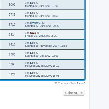
von
Dirk
3002
Montag 30. Juni 2008, 21:01
von
Dirk
2733
Montag 30. Juni 2008, 20:59
von
uwejoe63
3711
Sonntag 22. Juni 2008, 20:22
von
Uwe
2824
Freitag 30. Mai 2008, 08:22
von
Dirk
3412
Sonntag 18. November 2007, 15:52
von
Dirk
2585
Sonntag 29. Juli 2007, 22:03
von
Dirk
4504
Mittwoch 25. Juli 2007, 18:11
von
Dirk
4322
Mittwoch 25. Juli 2007, 18:06
31 Themen • Seite
1
von
1
Gehe zu