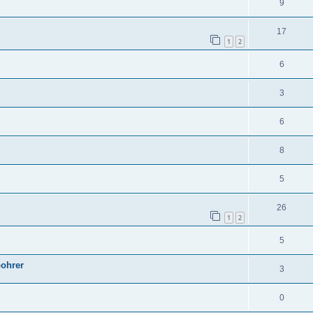
9
17
1
2
6
3
6
8
5
26
1
2
5
bohrer
3
0