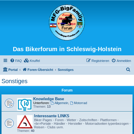
Das Bikerforum in Schleswig-Holstein
FAQ
Knuffel
Registrieren
Anmelden
S
Portal
Foren-Übersicht
Sonstiges
u
Sonstiges
c
Forum
h
e
Knowledge Base
Unterforen:
Allgemein
,
Motorrad
Themen:
13
Interessante LINKS
Biker-Pages - Foren - Wetter - Zeitschriften - Plattformen -
<br>Portale - Händler - Hersteller - Motorradseiten typenbezogen -
Reisen - Clubs uvm.
Themen:
40