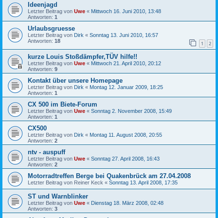
Ideenjagd
Letzter Beitrag von
Uwe
«
Mittwoch 16. Juni 2010, 13:48
Antworten:
1
Urlaubsgruesse
Letzter Beitrag von
Dirk
«
Sonntag 13. Juni 2010, 16:57
Antworten:
18
1
2
kurze Louis Stoßdämpfer,TÜV hilfe!!
Letzter Beitrag von
Uwe
«
Mittwoch 21. April 2010, 20:12
Antworten:
9
Kontakt über unsere Homepage
Letzter Beitrag von
Dirk
«
Montag 12. Januar 2009, 18:25
Antworten:
1
CX 500 im Biete-Forum
Letzter Beitrag von
Uwe
«
Sonntag 2. November 2008, 15:49
Antworten:
1
CX500
Letzter Beitrag von
Dirk
«
Montag 11. August 2008, 20:55
Antworten:
2
ntv - auspuff
Letzter Beitrag von
Uwe
«
Sonntag 27. April 2008, 16:43
Antworten:
2
Motorradtreffen Berge bei Quakenbrück am 27.04.2008
Letzter Beitrag von
Reiner Keck
«
Sonntag 13. April 2008, 17:35
ST und Warnblinker
Letzter Beitrag von
Uwe
«
Dienstag 18. März 2008, 02:48
Antworten:
3