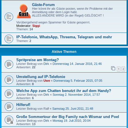
Gäste-Forum
Hier könnt ihr als Gäste posten, wenn ihr Probleme mit der
Anmeldung oder dem Login habt.
ALLES ANDERE WIRD (in der Regel) GELÖSCHT !
Vorübergehend wegen Spammer für Gäste gesperrrt.
Moderator:
Siggi
Themen:
14
IP-Telefonie, WhatsApp, Threema, Telegram und mehr
Themen:
2
Aktive Themen
Spritpreise am Montag?
Letzter Beitrag von
Dirk
«
Donnerstag 14. Januar 2016, 21:46
Antworten:
22
1
2
Umstellung auf IP-Telefonie
Letzter Beitrag von
Uwe
«
Donnerstag 5. Februar 2015, 07:05
Antworten:
8
Welche App zum Chatten benutzt ihr auf dem Handy?
Letzter Beitrag von
Dirk
«
Sonntag 2. November 2014, 17:57
Antworten:
6
Hilferuf!
Letzter Beitrag von
Ralf
«
Samstag 25. Juni 2011, 21:48
Große Sommertour der Big Family nach Wismar und Poel
Letzter Beitrag von
Dirk
«
Montag 19. Juli 2010, 20:04
Antworten:
13