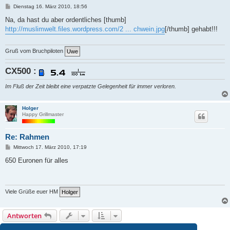
B
Dienstag 16. März 2010, 18:56
e
i
Na, da hast du aber ordentliches [thumb]
t
http://muslimwelt.files.wordpress.com/2 ... chwein.jpg
[/thumb] gehabt!!!
r
a
g
Gruß vom Bruchpiloten
CX500 :
Im Fluß der Zeit bleibt eine verpatzte Gelegenheit für immer verloren.
Holger
Happy Grillmaster
Re: Rahmen
B
Mittwoch 17. März 2010, 17:19
e
i
650 Euronen für alles
t
r
a
g
Viele Grüße euer HM
Antworten