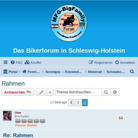
Das Bikerforum in Schleswig-Holstein
FAQ
Knuffel
Registrieren
Anmelden
S
Portal
Foren-Übersicht
Sonstiges
Knowledge Base
Motorrad
Schraubertips
u
Rahmen
c
Suche
Erweiterte
Antworten
h
e
1
2
Vorherige
17 Beiträge
Uwe
Bruchpilot
Re: Rahmen