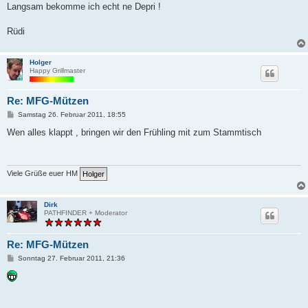
Langsam bekomme ich echt ne Depri !
Rüdi
Holger
Happy Grillmaster
Re: MFG-Mützen
B
Samstag 26. Februar 2011, 18:55
e
i
Wen alles klappt , bringen wir den Frühling mit zum Stammtisch
t
r
a
g
Viele Grüße euer HM
Dirk
PATHFINDER + Moderator
Re: MFG-Mützen
B
Sonntag 27. Februar 2011, 21:36
e
i
t
r
a
g