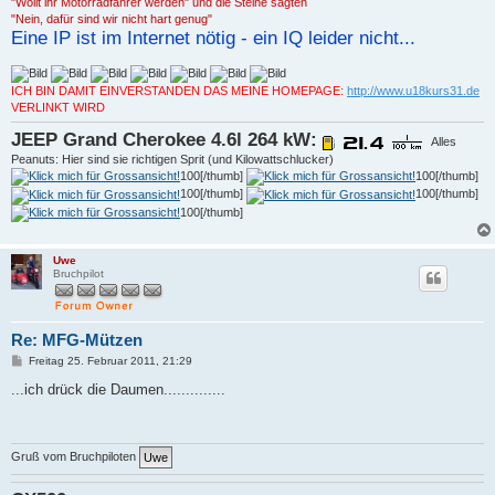
"Wollt ihr Motorradfahrer werden" und die Steine sagten
"Nein, dafür sind wir nicht hart genug"
Eine IP ist im Internet nötig - ein IQ leider nicht...
ICH BIN DAMIT EINVERSTANDEN DAS MEINE HOMEPAGE:
http://www.u18kurs31.de
VERLINKT WIRD
JEEP Grand Cherokee 4.6l 264 kW:
Alles
Peanuts: Hier sind sie richtigen Sprit (und Kilowattschlucker)
100[/thumb]
100[/thumb]
100[/thumb]
100[/thumb]
100[/thumb]
Uwe
Bruchpilot
Re: MFG-Mützen
B
Freitag 25. Februar 2011, 21:29
e
i
...ich drück die Daumen..............
t
r
a
g
Gruß vom Bruchpiloten