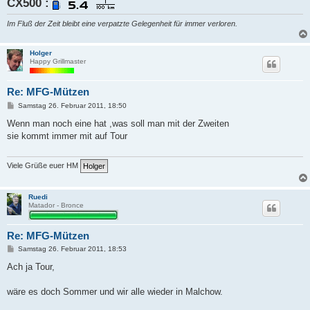
CX500 :
Im Fluß der Zeit bleibt eine verpatzte Gelegenheit für immer verloren.
Holger
Happy Grillmaster
Re: MFG-Mützen
B
Samstag 26. Februar 2011, 18:50
e
i
Wenn man noch eine hat ,was soll man mit der Zweiten
t
sie kommt immer mit auf Tour
r
a
g
Viele Grüße euer HM
Ruedi
Matador - Bronce
Re: MFG-Mützen
B
Samstag 26. Februar 2011, 18:53
e
i
Ach ja Tour,
t
r
a
wäre es doch Sommer und wir alle wieder in Malchow.
g