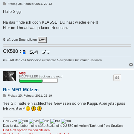
B
Freitag 25. Februar 2011, 20:12
e
i
Hallo Siggi
t
r
a
Na das finde ich doch KLASSE, DU hast wieder eine!!!
g
Hier im Thread war ja keine Resonanz.
Gruß vom Bruchpiloten
CX500 :
Im Fluß der Zeit bleibt eine verpatzte Gelegenheit für immer verloren.
Siggi
BOLT-KILLER back on the road
Re: MFG-Mützen
B
Freitag 25. Februar 2011, 21:19
e
i
Yes Sir, hatte ein schlechtes Gewissen so ohne Käppi. Aber jetzt pass
t
ich drauf auf
r
a
g
Gruß von
Das ist das Leben, eine süße Sozia, eine XJ 550 mit vollem Tank und freie Straßen.
Und Gott sprach zu den Steinen