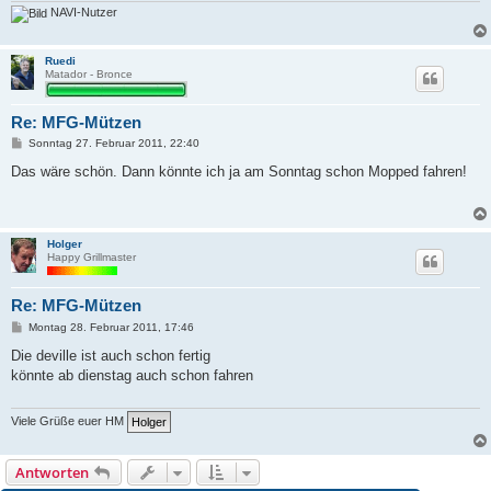
NAVI-Nutzer
Ruedi
Matador - Bronce
Re: MFG-Mützen
B
Sonntag 27. Februar 2011, 22:40
e
i
Das wäre schön. Dann könnte ich ja am Sonntag schon Mopped fahren!
t
r
a
g
Holger
Happy Grillmaster
Re: MFG-Mützen
B
Montag 28. Februar 2011, 17:46
e
i
Die deville ist auch schon fertig
t
könnte ab dienstag auch schon fahren
r
a
g
Viele Grüße euer HM
Antworten