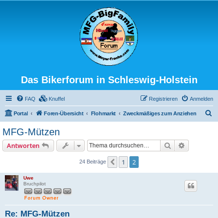
Das Bikerforum in Schleswig-Holstein
FAQ
Knuffel
Registrieren
Anmelden
S
Portal
Foren-Übersicht
Flohmarkt
Zweckmäßiges zum Anziehen
u
MFG-Mützen
c
Suche
Erweiterte
Antworten
h
e
1
2
Vorherige
24 Beiträge
Uwe
Bruchpilot
Re: MFG-Mützen