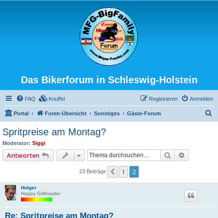
Das Bikerforum in Schleswig-Holstein
FAQ
Knuffel
Registrieren
Anmelden
S
Portal
Foren-Übersicht
Sonstiges
Gäste-Forum
u
Spritpreise am Montag?
c
Moderator:
Siggi
h
Suche
Erweiterte
Antworten
e
1
2
Vorherige
23 Beiträge
Holger
Happy Grillmaster
Re: Spritpreise am Montag?