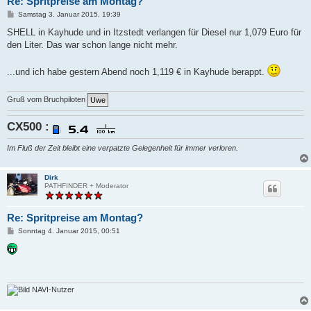
Re: Spritpreise am Montag?
B
Samstag 3. Januar 2015, 19:39
e
i
SHELL in Kayhude und in Itzstedt verlangen für Diesel nur 1,079 Euro für
t
den Liter. Das war schon lange nicht mehr.
r
a
g
...und ich habe gestern Abend noch 1,119 € in Kayhude berappt.
Gruß vom Bruchpiloten
CX500 :
Im Fluß der Zeit bleibt eine verpatzte Gelegenheit für immer verloren.
Dirk
PATHFINDER + Moderator
Re: Spritpreise am Montag?
B
Sonntag 4. Januar 2015, 00:51
e
i
t
r
a
g
NAVI-Nutzer