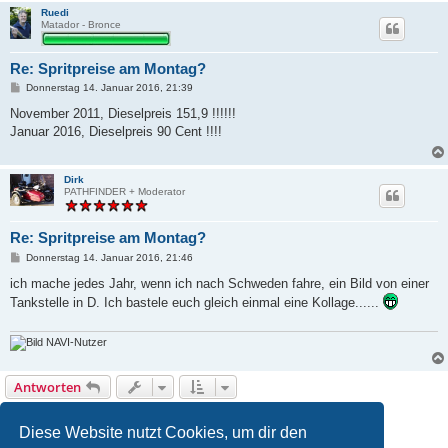
Ruedi
Matador - Bronce
Re: Spritpreise am Montag?
B
Donnerstag 14. Januar 2016, 21:39
e
i
November 2011, Dieselpreis 151,9 !!!!!!
t
Januar 2016, Dieselpreis 90 Cent !!!!
r
a
g
Dirk
PATHFINDER + Moderator
Re: Spritpreise am Montag?
B
Donnerstag 14. Januar 2016, 21:46
e
i
ich mache jedes Jahr, wenn ich nach Schweden fahre, ein Bild von einer
t
Tankstelle in D. Ich bastele euch gleich einmal eine Kollage......
r
a
g
NAVI-Nutzer
Antworten
1
2
Vorherige
23 Beiträge
Diese Website nutzt Cookies, um dir den