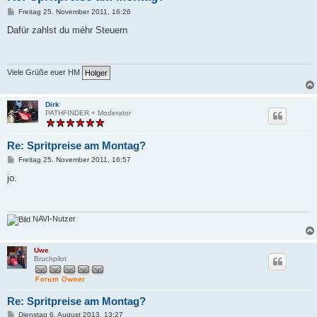
B
Freitag 25. November 2011, 16:26
e
i
Dafür zahlst du méhr Steuern
t
r
a
g
Viele Grüße euer HM
Dirk
PATHFINDER + Moderator
Re: Spritpreise am Montag?
B
Freitag 25. November 2011, 16:57
e
i
jo.
t
r
a
g
NAVI-Nutzer
Uwe
Bruchpilot
Re: Spritpreise am Montag?
B
Dienstag 6. August 2013, 13:27