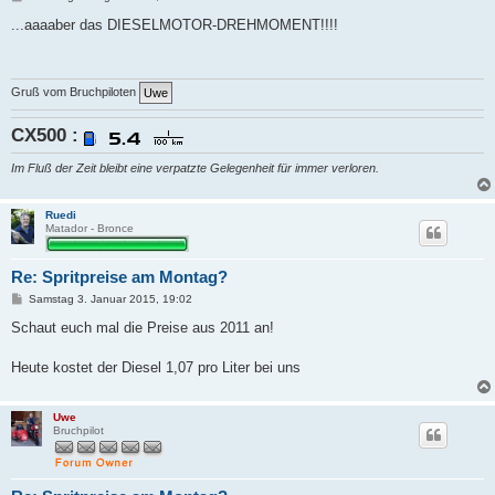
e
i
...aaaaber das DIESELMOTOR-DREHMOMENT!!!!
t
r
a
g
Gruß vom Bruchpiloten
CX500 :
Im Fluß der Zeit bleibt eine verpatzte Gelegenheit für immer verloren.
Ruedi
Matador - Bronce
Re: Spritpreise am Montag?
B
Samstag 3. Januar 2015, 19:02
e
i
Schaut euch mal die Preise aus 2011 an!
t
r
a
Heute kostet der Diesel 1,07 pro Liter bei uns
g
Uwe
Bruchpilot